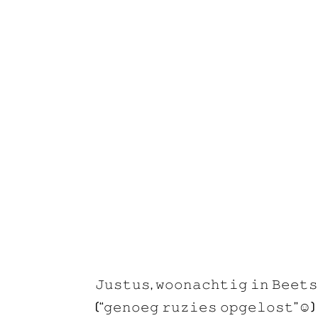
𝙹𝚞𝚜𝚝𝚞𝚜, 𝚠𝚘𝚘𝚗𝚊𝚌𝚑𝚝𝚒𝚐 𝚒𝚗 𝙱𝚎𝚎𝚝
(“𝚐𝚎𝚗𝚘𝚎𝚐 𝚛𝚞𝚣𝚒𝚎𝚜 𝚘𝚙𝚐𝚎𝚕𝚘𝚜𝚝”☺️) 