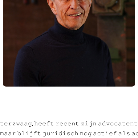
𝚝𝚎𝚛𝚣𝚠𝚊𝚊𝚐, 𝚑𝚎𝚎𝚏𝚝 𝚛𝚎𝚌𝚎𝚗𝚝 𝚣𝚒𝚓𝚗 𝚊𝚍𝚟𝚘𝚌𝚊𝚝𝚎𝚗
𝚖𝚊𝚊𝚛 𝚋𝚕𝚒𝚓𝚏𝚝 𝚓𝚞𝚛𝚒𝚍𝚒𝚜𝚌𝚑 𝚗𝚘𝚐 𝚊𝚌𝚝𝚒𝚎𝚏 𝚊𝚕𝚜 𝚊