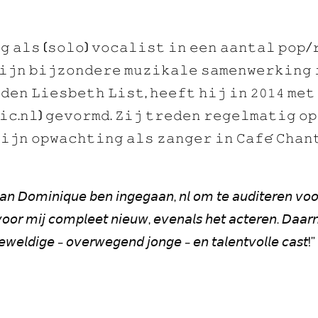
𝚐 𝚊𝚕𝚜 (𝚜𝚘𝚕𝚘) 𝚟𝚘𝚌𝚊𝚕𝚒𝚜𝚝 𝚒𝚗 𝚎𝚎𝚗 𝚊𝚊𝚗𝚝𝚊𝚕 𝚙𝚘𝚙/
𝚒𝚓𝚗 𝚋𝚒𝚓𝚣𝚘𝚗𝚍𝚎𝚛𝚎 𝚖𝚞𝚣𝚒𝚔𝚊𝚕𝚎 𝚜𝚊𝚖𝚎𝚗𝚠𝚎𝚛𝚔𝚒𝚗𝚐 
𝚍𝚎𝚗 𝙻𝚒𝚎𝚜𝚋𝚎𝚝𝚑 𝙻𝚒𝚜𝚝, 𝚑𝚎𝚎𝚏𝚝 𝚑𝚒𝚓 𝚒𝚗 𝟸𝟶𝟷𝟺 𝚖𝚎𝚝
𝚌.𝚗𝚕) 𝚐𝚎𝚟𝚘𝚛𝚖𝚍. 𝚉𝚒𝚓 𝚝𝚛𝚎𝚍𝚎𝚗 𝚛𝚎𝚐𝚎𝚕𝚖𝚊𝚝𝚒𝚐 𝚘𝚙
𝚒𝚓𝚗 𝚘𝚙𝚠𝚊𝚌𝚑𝚝𝚒𝚗𝚐 𝚊𝚕𝚜 𝚣𝚊𝚗𝚐𝚎𝚛 𝚒𝚗 𝙲𝚊𝚏𝚎́ 𝙲𝚑𝚊𝚗
 𝘷𝘢𝘯 𝘋𝘰𝘮𝘪𝘯𝘪𝘲𝘶𝘦 𝘣𝘦𝘯 𝘪𝘯𝘨𝘦𝘨𝘢𝘢𝘯, 𝘯𝘭 𝘰𝘮 𝘵𝘦 𝘢𝘶𝘥𝘪𝘵𝘦𝘳𝘦𝘯 𝘷𝘰𝘰
𝘷𝘰𝘰𝘳 𝘮𝘪𝘫 𝘤𝘰𝘮𝘱𝘭𝘦𝘦𝘵 𝘯𝘪𝘦𝘶𝘸, 𝘦𝘷𝘦𝘯𝘢𝘭𝘴 𝘩𝘦𝘵 𝘢𝘤𝘵𝘦𝘳𝘦𝘯. 𝘋𝘢𝘢𝘳𝘯𝘢
𝘸𝘦𝘭𝘥𝘪𝘨𝘦 – 𝘰𝘷𝘦𝘳𝘸𝘦𝘨𝘦𝘯𝘥 𝘫𝘰𝘯𝘨𝘦 – 𝘦𝘯 𝘵𝘢𝘭𝘦𝘯𝘵𝘷𝘰𝘭𝘭𝘦 𝘤𝘢𝘴𝘵!”