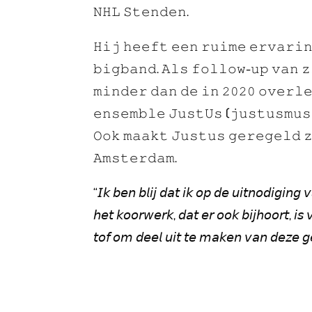
𝙽𝙷𝙻 𝚂𝚝𝚎𝚗𝚍𝚎𝚗.
𝙷𝚒𝚓 𝚑𝚎𝚎𝚏𝚝 𝚎𝚎𝚗 𝚛𝚞𝚒𝚖𝚎 𝚎𝚛𝚟𝚊𝚛𝚒
𝚋𝚒𝚐𝚋𝚊𝚗𝚍. 𝙰𝚕𝚜 𝚏𝚘𝚕𝚕𝚘𝚠-𝚞𝚙 𝚟𝚊𝚗 𝚣
𝚖𝚒𝚗𝚍𝚎𝚛 𝚍𝚊𝚗 𝚍𝚎 𝚒𝚗 𝟸𝟶𝟸𝟶 𝚘𝚟𝚎𝚛𝚕
𝚎𝚗𝚜𝚎𝚖𝚋𝚕𝚎 𝙹𝚞𝚜𝚝𝚄𝚜 (𝚓𝚞𝚜𝚝𝚞𝚜𝚖𝚞𝚜
𝙾𝚘𝚔 𝚖𝚊𝚊𝚔𝚝 𝙹𝚞𝚜𝚝𝚞𝚜 𝚐𝚎𝚛𝚎𝚐𝚎𝚕𝚍 𝚣
𝙰𝚖𝚜𝚝𝚎𝚛𝚍𝚊𝚖.
“𝘐𝘬 𝘣𝘦𝘯 𝘣𝘭𝘪𝘫 𝘥𝘢𝘵 𝘪𝘬 𝘰𝘱 𝘥𝘦 𝘶𝘪𝘵𝘯𝘰𝘥𝘪𝘨𝘪𝘯
𝘩𝘦𝘵 𝘬𝘰𝘰𝘳𝘸𝘦𝘳𝘬, 𝘥𝘢𝘵 𝘦𝘳 𝘰𝘰𝘬 𝘣𝘪𝘫𝘩𝘰𝘰𝘳𝘵, 𝘪𝘴 
𝘵𝘰𝘧 𝘰𝘮 𝘥𝘦𝘦𝘭 𝘶𝘪𝘵 𝘵𝘦 𝘮𝘢𝘬𝘦𝘯 𝘷𝘢𝘯 𝘥𝘦𝘻𝘦 𝘨