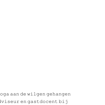
𝚘𝚐𝚊 𝚊𝚊𝚗 𝚍𝚎 𝚠𝚒𝚕𝚐𝚎𝚗 𝚐𝚎𝚑𝚊𝚗𝚐𝚎𝚗
𝚟𝚒𝚜𝚎𝚞𝚛 𝚎𝚗 𝚐𝚊𝚜𝚝𝚍𝚘𝚌𝚎𝚗𝚝 𝚋𝚒𝚓