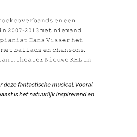
𝚛𝚘𝚌𝚔𝚌𝚘𝚟𝚎𝚛𝚋𝚊𝚗𝚍𝚜 𝚎𝚗 𝚎𝚎𝚗
𝚗 𝟸𝟶𝟶𝟽-𝟸𝟶𝟷𝟹 𝚖𝚎𝚝 𝚗𝚒𝚎𝚖𝚊𝚗𝚍
 𝚙𝚒𝚊𝚗𝚒𝚜𝚝 𝙷𝚊𝚗𝚜 𝚅𝚒𝚜𝚜𝚎𝚛 𝚑𝚎𝚝
 𝚖𝚎𝚝 𝚋𝚊𝚕𝚕𝚊𝚍𝚜 𝚎𝚗 𝚌𝚑𝚊𝚗𝚜𝚘𝚗𝚜.
𝚊𝚗𝚝, 𝚝𝚑𝚎𝚊𝚝𝚎𝚛 𝙽𝚒𝚎𝚞𝚠𝚎 𝙺𝙷𝙻 𝚒𝚗
 𝘥𝘦𝘻𝘦 𝘧𝘢𝘯𝘵𝘢𝘴𝘵𝘪𝘴𝘤𝘩𝘦 𝘮𝘶𝘴𝘪𝘤𝘢𝘭. 𝘝𝘰𝘰𝘳𝘢𝘭
𝘢𝘴𝘵 𝘪𝘴 𝘩𝘦𝘵 𝘯𝘢𝘵𝘶𝘶𝘳𝘭𝘪𝘫𝘬 𝘪𝘯𝘴𝘱𝘪𝘳𝘦𝘳𝘦𝘯𝘥 𝘦𝘯