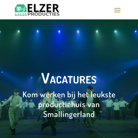
Vacatures
Kom werken bij het leukste
productiehuis van
Smallingerland